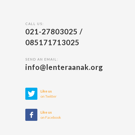
CALL US:
021-27803025 /
085171713025
SEND AN EMAIL:
info@lenteraanak.org
Like us
on Twitter
Like us
on Facebook