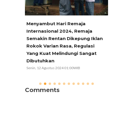
Menyambut Hari Remaja
Menyam
ja
Internasional 2024, Remaja
2024, 
 Iklan
Semakin Rentan Dikepung Iklan
Zat Ad
asi
Rokok Varian Rasa, Regulasi
Kepent
gat
Yang Kuat Melindungi Sangat
Selasa, 23
Dibutuhkan
Senin, 12 Agustus 2024 01:00WIB
Comments