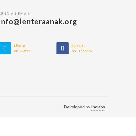
SEND AN EMAIL:
info@lenteraanak.org
Like us
Like us
on Twitter
on Facebook
Developed by
Inolabs