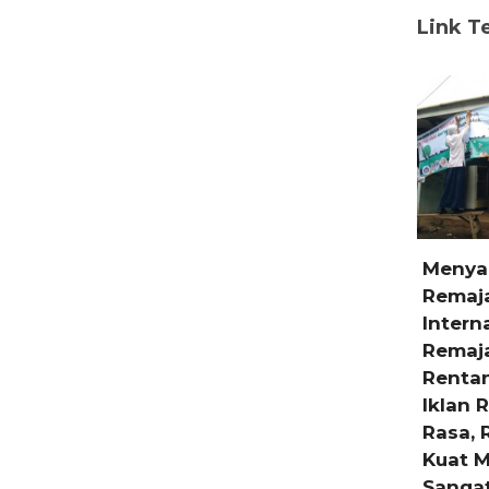
Link Te
Menyambut Hari
Menya
Remaja
Anak N
Internasional 2024,
Sampa
Remaja Semakin
Regula
Rentan Dikepung
akan B
Iklan Rokok Varian
Kepen
Rasa, Regulasi Yang
Terbai
Kuat Melindungi
Selasa, 23 
Sangat Dibutuhkan