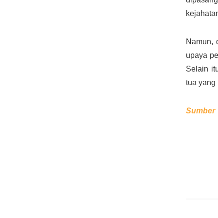
kejahata
Namun, d
upaya pe
Selain i
tua yang
Sumber