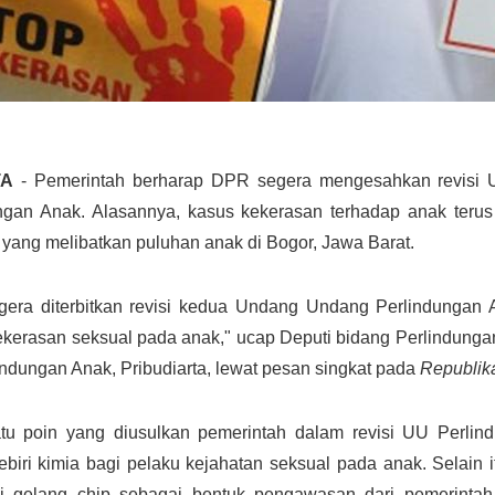
TA
- Pemerintah berharap DPR segera mengesahkan revisi
ngan Anak. Alasannya, kasus kekerasan terhadap anak terus 
i yang melibatkan puluhan anak di Bogor, Jawa Barat.
gera diterbitkan revisi kedua Undang Undang Perlindungan
ekerasan seksual pada anak," ucap Deputi bidang Perlindun
indungan Anak, Pribudiarta, lewat pesan singkat pada
Republika
tu poin yang diusulkan pemerintah dalam revisi UU Perl
ebiri kimia bagi pelaku kejahatan seksual pada anak. Selain i
i gelang chip sebagai bentuk pengawasan dari pemerinta