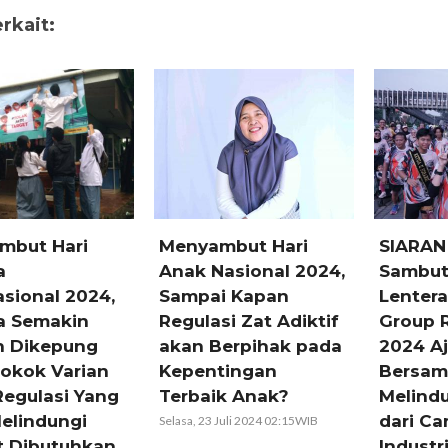
rkait:
mbut Hari
SIARAN PERS:
SIARAN
asional 2024,
Sambut HTTS
Interve
i Kapan
Lentera Anak Gelar
Rokok 
si Zat Adiktif
Group Run and Walk
dalam R
erpihak pada
2024 Ajakan
Keseha
tingan
Bersama untuk
Menjad
k Anak?
Melindungi Anak
Semaki
dari Campur Tangan
Terlind
Juli 2024 02:15WIB
Industri Rokok
Jumat, 31 M