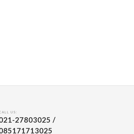
CALL US:
021-27803025 /
085171713025