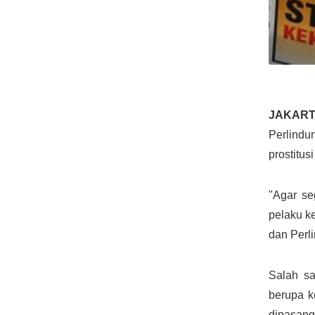
JAKAR
Perlindu
prostitus
"Agar se
pelaku k
dan Perl
Salah sa
berupa k
dipasang